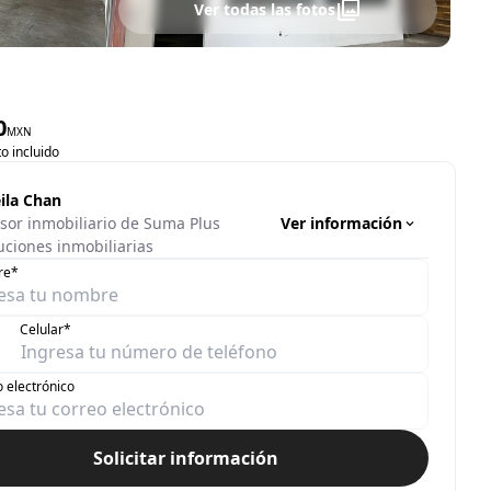
Ver todas las fotos
0
MXN
o incluido
ila Chan
Ver información
sor inmobiliario de Suma Plus
uciones inmobiliarias
re*
Celular*
 electrónico
Solicitar información