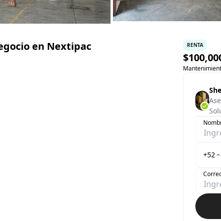
negocio en Nextipac
RENTA
$
100,00
Mantenimient
She
Ase
Sol
Nomb
+52
Correo