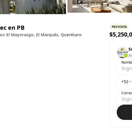
ec en PB
PREVENTA
$
5,250,
racc El Mayorazgo, El Marqués, Querétaro
S
A
Nomb
+52
Correo