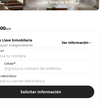
Ver todas las fotos
000
MXN
u Llave Inmobiliaria
Ver información
sesor independiente
re*
Celular*
 electrónico
Solicitar información