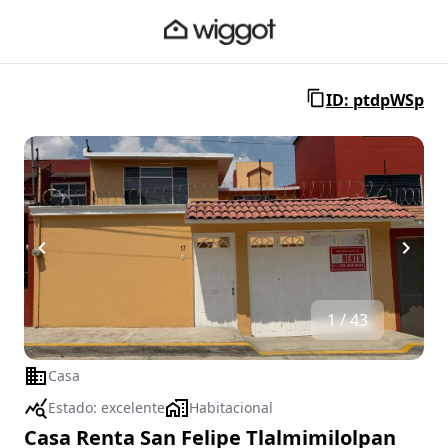
ID: ptdpWSp
1 / 43
Casa
Estado:
excelente
Habitacional
Casa Renta San Felipe Tlalmimilolpan