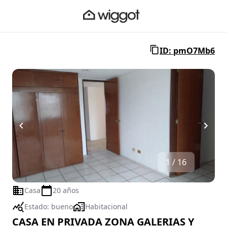
ID: pmO7Mb6
1 / 16
Casa
20 años
Estado:
bueno
Habitacional
CASA EN PRIVADA ZONA GALERIAS Y