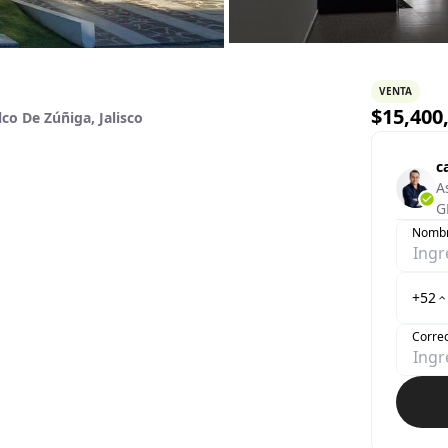
VENTA
$
15,400
co De Zúñiga, Jalisco
c
A
G
Nomb
+52
Correo