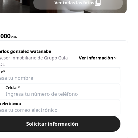
Ver todas las fotos
,000
MXN
arlos gonzalez watanabe
Ver información
sesor inmobiliario de Grupo Guía
DL
re*
Celular*
 electrónico
Solicitar información