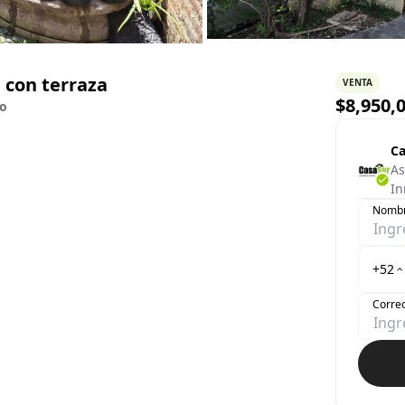
 con terraza
VENTA
$
8,950,
co
Ca
As
In
Nomb
+52
Correo