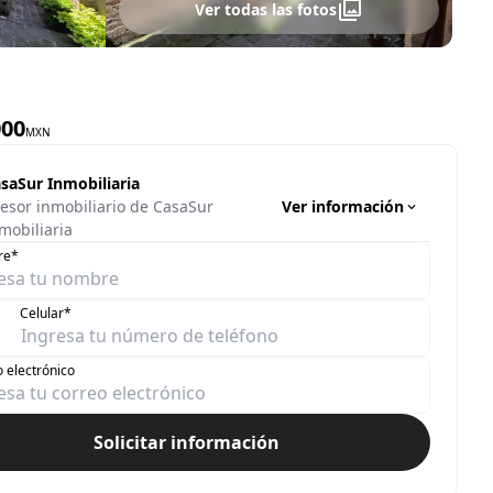
Ver todas las fotos
000
MXN
saSur Inmobiliaria
Ver información
esor inmobiliario de CasaSur
mobiliaria
re*
Celular*
 electrónico
Solicitar información