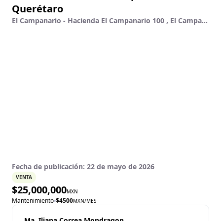
Querétaro
El Campanario - Hacienda El Campanario 100 , El Campanario, Querétaro, Querétaro
Fecha de publicación:
22 de mayo de 2026
VENTA
$
25,000,000
MXN
Mantenimiento
$
4500
MXN
/MES
Ma. Iliana Correa Mondragon