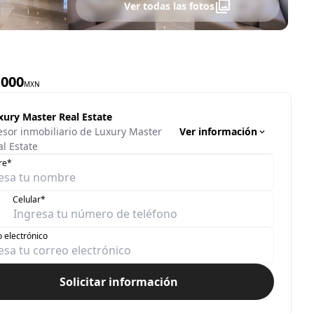
Ver todas las fotos
,000
MXN
xury Master Real Estate
Ver información
esor inmobiliario de Luxury Master
al Estate
re*
Celular*
 electrónico
Solicitar información