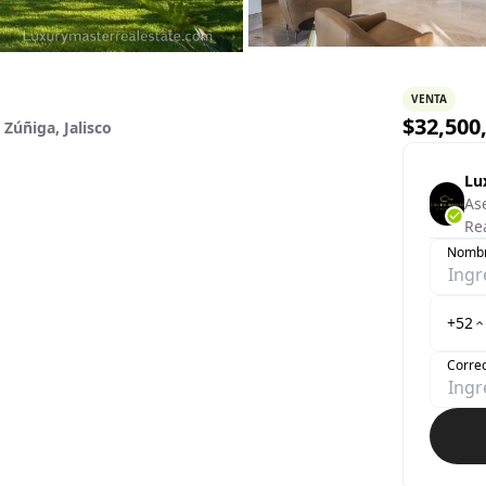
VENTA
$
32,500
 Zúñiga, Jalisco
Lu
As
Re
Nomb
+52
Correo