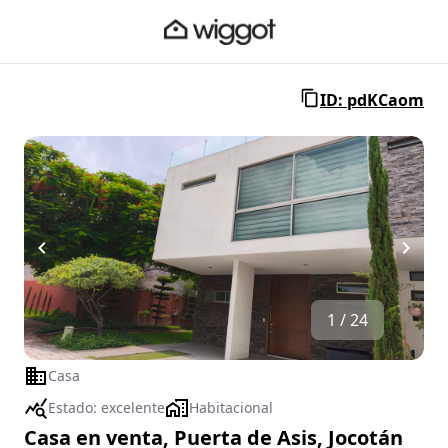
ID: pdKCaom
1 / 24
Casa
Estado:
excelente
Habitacional
Casa en venta, Puerta de Asis, Jocotán