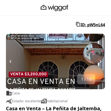
ID: pW5nL64
1 / 19
Casa
Estado:
excelente
Habitacional
Casa en Venta – La Peñita de Jaltemba,