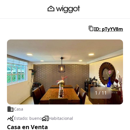
ID: pTyYV8m
1 / 11
Casa
Estado:
bueno
Habitacional
Casa en Venta