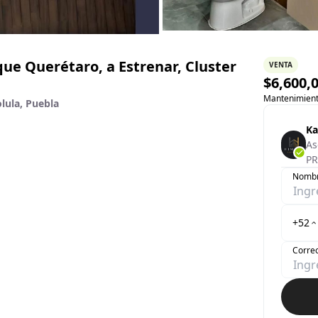
ue Querétaro, a Estrenar, Cluster
VENTA
$
6,600,
Mantenimien
lula, Puebla
Ka
As
PR
Nomb
+52
Correo