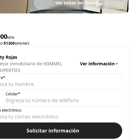
Ver todas las fotos
000
MXN
to
$
1300
MXN
/MES
ty Rojas
Ver información
esor inmobiliario de HIIMMEL
OPERTIES
re*
Celular*
 electrónico
Solicitar información