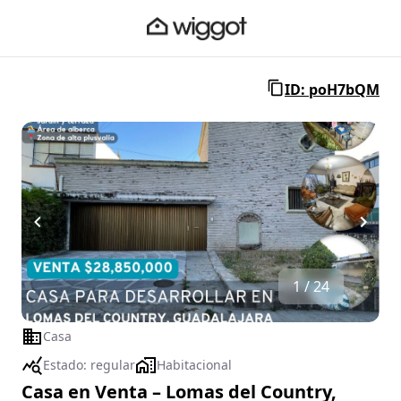
ID: poH7bQM
1 / 24
Casa
Estado:
regular
Habitacional
Casa en Venta – Lomas del Country,