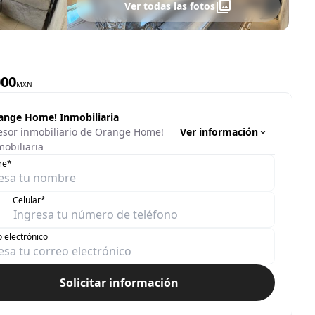
Ver todas las fotos
000
MXN
ange Home! Inmobiliaria
Ver información
esor inmobiliario de Orange Home!
mobiliaria
re*
Celular*
 electrónico
Solicitar información