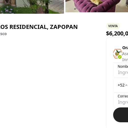
OS RESIDENCIAL, ZAPOPAN
VENTA
$
6,200,
isco
Or
As
In
Nomb
+52
Correo