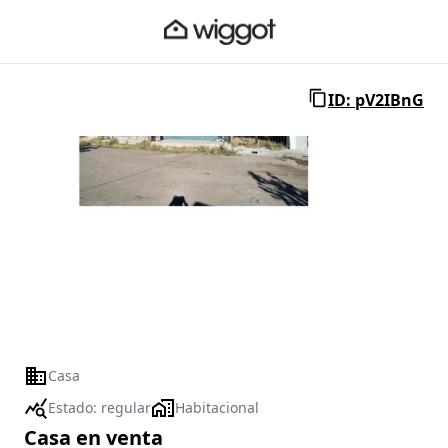
ID: pV2IBnG
1 / 1
Casa
Estado:
regular
Habitacional
Casa en venta