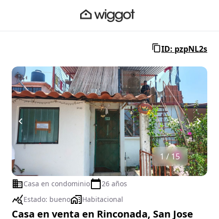
ID: pzpNL2s
1 / 15
Casa en condominio
26 años
Estado:
bueno
Habitacional
Casa en venta en Rinconada, San Jose