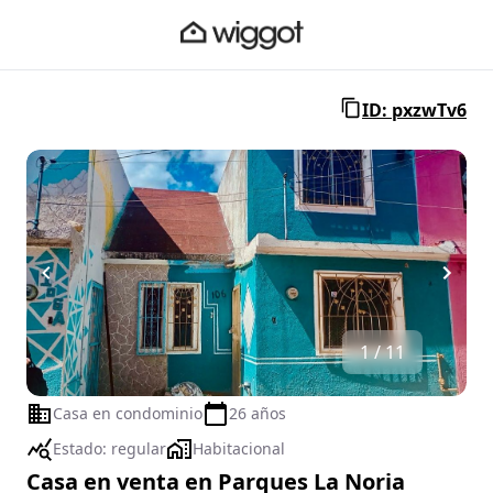
ID: pxzwTv6
1 / 11
Casa en condominio
26 años
Estado:
regular
Habitacional
Casa en venta en Parques La Noria