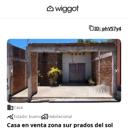
ID: phV57y4
1 / 11
Casa
Estado:
bueno
Habitacional
Casa en venta zona sur prados del sol