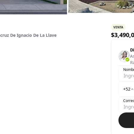
VENTA
$
3,490,
acruz De Ignacio De La Llave
D
A
R
Nomb
+52
Correo