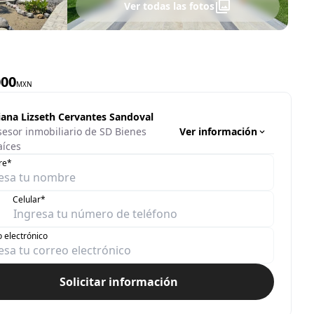
Ver todas las fotos
000
MXN
iana Lizseth Cervantes Sandoval
Ver información
sesor inmobiliario de SD Bienes
aíces
re*
Celular*
 electrónico
Solicitar información