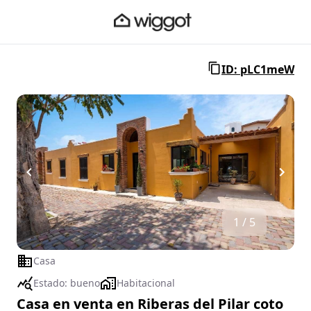
ID: pLC1meW
1 / 5
Casa
Estado:
bueno
Habitacional
Casa en venta en Riberas del Pilar coto