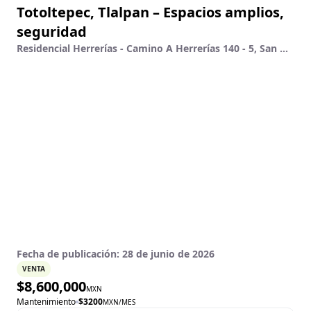
Totoltepec, Tlalpan – Espacios amplios,
seguridad
Residencial Herrerías - Camino A Herrerías 140 - 5, San Andrés Totoltepec, Tlalpan, Ciudad De México
Fecha de publicación:
28 de junio de 2026
VENTA
$
8,600,000
MXN
Mantenimiento
$
3200
MXN
/MES