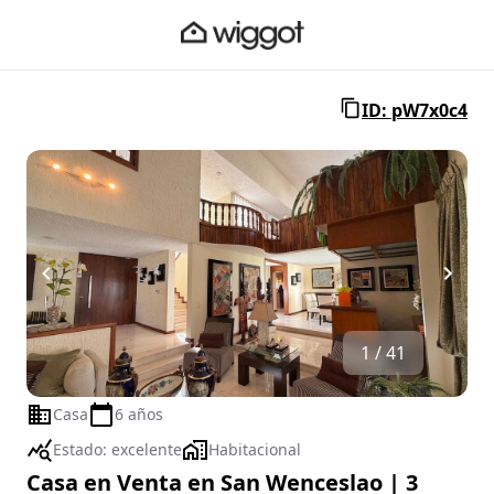
ID: pW7x0c4
1 / 41
Casa
6 años
Estado:
excelente
Habitacional
Casa en Venta en San Wenceslao | 3