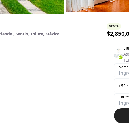
VENTA
$
2,850,
cienda , Santin, Toluca, México
ER
As
TE
Nomb
+52
Correo