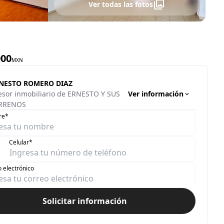
Ver todas las fotos
000
MXN
NESTO ROMERO DIAZ
Ver información
esor inmobiliario de ERNESTO Y SUS
RRENOS
re*
Celular*
 electrónico
Solicitar información