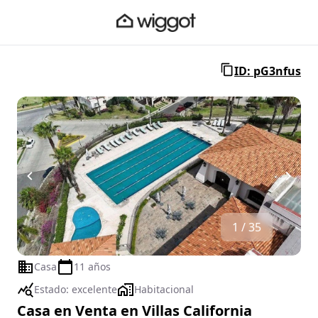
ID: pG3nfus
1 / 35
Casa
11 años
Estado:
excelente
Habitacional
Casa en Venta en Villas California