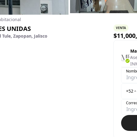
bitacional
ES UNIDAS
VENTA
$
11,000
 Tule, Zapopan, Jalisco
Ma
Ase
IN
Nomb
+52
Correo