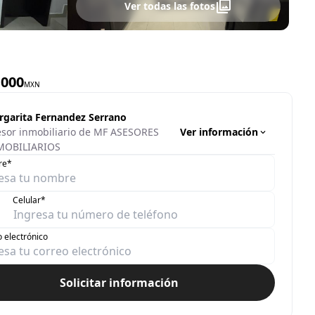
Ver todas las fotos
,000
MXN
rgarita Fernandez Serrano
Ver información
sor inmobiliario de MF ASESORES
MOBILIARIOS
re*
Celular*
 electrónico
Solicitar información