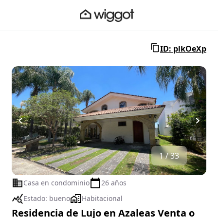
ID: plkOeXp
1 / 33
Casa en condominio
26 años
Estado:
bueno
Habitacional
Residencia de Lujo en Azaleas Venta o