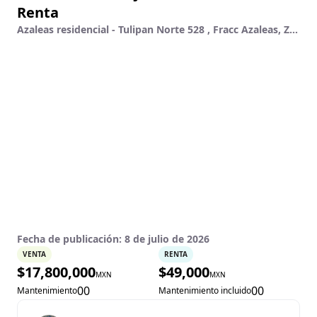
Renta
Azaleas residencial - Tulipan Norte 528 , Fracc Azaleas, Zapopan, Jalisco
Fecha de publicación:
8 de julio de 2026
VENTA
RENTA
$
17,800,000
$
49,000
MXN
MXN
0
0
0
0
Mantenimiento
Mantenimiento incluido