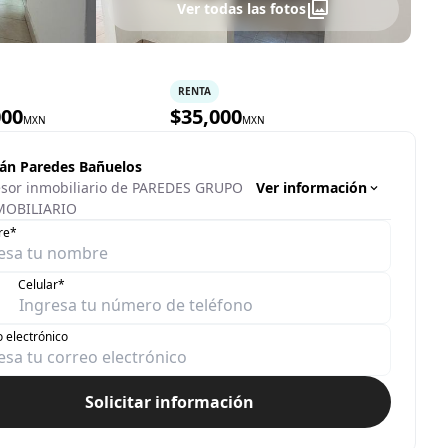
Ver todas las fotos
RENTA
000
$
35,000
MXN
MXN
ián Paredes Bañuelos
Ver información
sor inmobiliario de PAREDES GRUPO
MOBILIARIO
re*
Celular*
 electrónico
Solicitar información