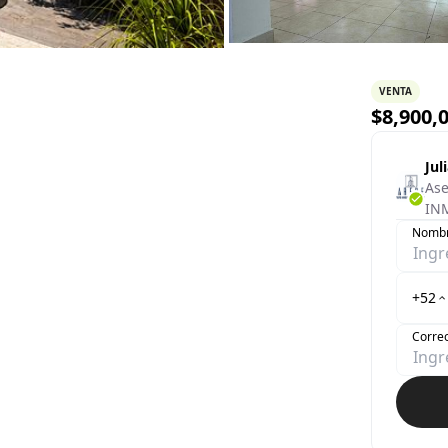
VENTA
$
8,900,
Jul
Ase
IN
Nomb
+52
Correo