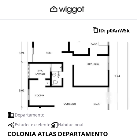
ID: p0AnWSk
1 / 8
Departamento
Estado:
excelente
Habitacional
COLONIA ATLAS DEPARTAMENTO