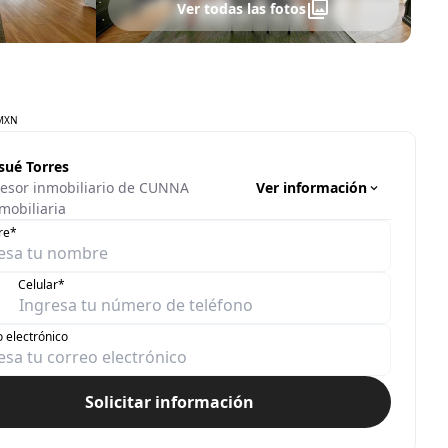
Ver todas las fotos
MXN
sué Torres
Ver información
esor inmobiliario de CUNNA
mobiliaria
re*
Celular*
 electrónico
Solicitar información