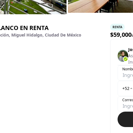
ANCO EN RENTA
RENTA
$
59,000
ación, Miguel Hidalgo, Ciudad De México
Jo
As
In
Nomb
+52
Correo