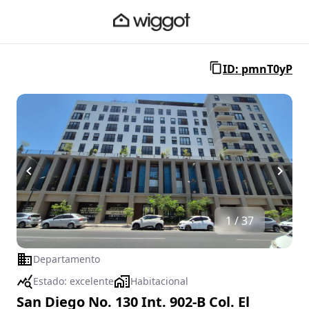
ID: pmnT0yP
1 / 37
Departamento
Estado:
excelente
Habitacional
San Diego No. 130 Int. 902-B Col. El