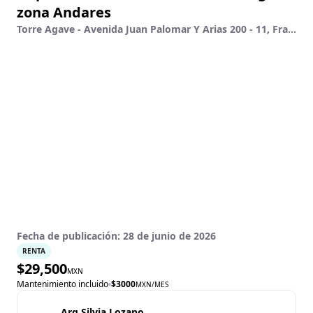
zona Andares
Torre Agave - Avenida Juan Palomar Y Arias 200 - 11, Fracc Puerta De Hierro, Zapopan, Jalisco
Fecha de publicación:
28 de junio de 2026
RENTA
$
29,500
MXN
Mantenimiento incluido
$
3000
MXN
/MES
Arq Silvia Lozano