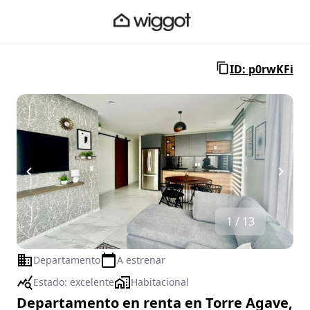
ID: p0rwKFi
1 / 13
Departamento
A estrenar
Estado:
excelente
Habitacional
Departamento en renta en Torre Agave,