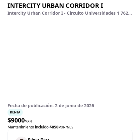
INTERCITY URBAN CORRIDOR I
Intercity Urban Corridor I - Circuito Universidades 1 76269 - 230, Intercity Urban Corridor I, El Marqués, Querétaro
Fecha de publicación:
2 de junio de 2026
RENTA
$
9000
MXN
Mantenimiento incluido
$
850
MXN
/MES
Silvia Diaz