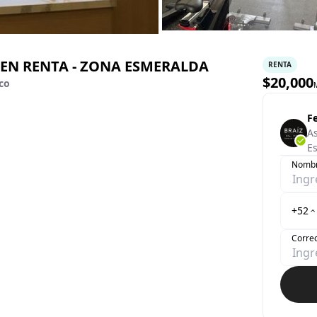
EN RENTA - ZONA ESMERALDA
RENTA
$
20,000
co
F
A
Es
Nomb
+52
Correo