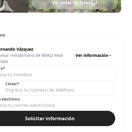
Ver todas las fotos
MXN
ernando Vázquez
Ver información
sesor inmobiliario de BRAIZ Real
tate
re*
Celular*
 electrónico
Solicitar información