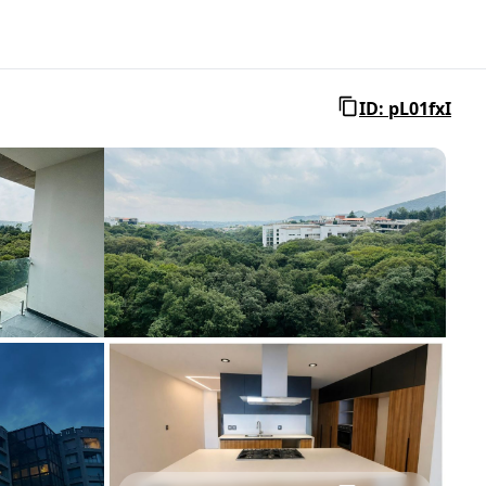
ID: pL01fxI