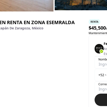
EN RENTA EN ZONA ESEMRALDA
RENTA
$
45,500
izapán De Zaragoza, México
Mantenimient
F
A
Es
Nomb
+52
Correo