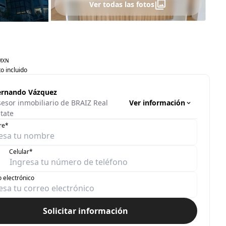
Ver todas las fotos
MXN
o incluido
ernando Vázquez
Ver información
sesor inmobiliario de BRAIZ Real
tate
re*
Celular*
 electrónico
Solicitar información