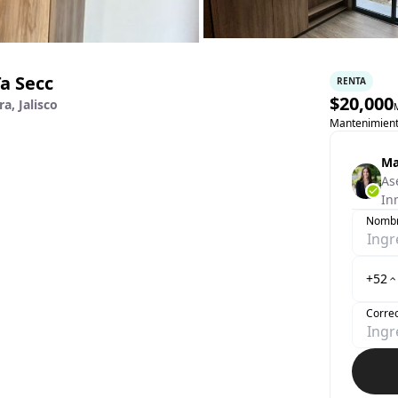
a Secc
RENTA
$
20,000
a, Jalisco
Mantenimient
Ma
As
Inm
Nomb
+52
Correo