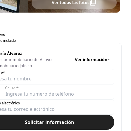
Ver todas las fotos
MXN
o incluido
ría Álvarez
Ver información
esor inmobiliario de Activo
obiliario Jalisco
re*
Celular*
 electrónico
Solicitar información