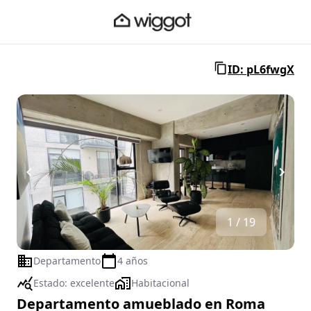
ID: pL6fwgX
1 / 19
Departamento
4 años
Estado:
excelente
Habitacional
Departamento amueblado en Roma