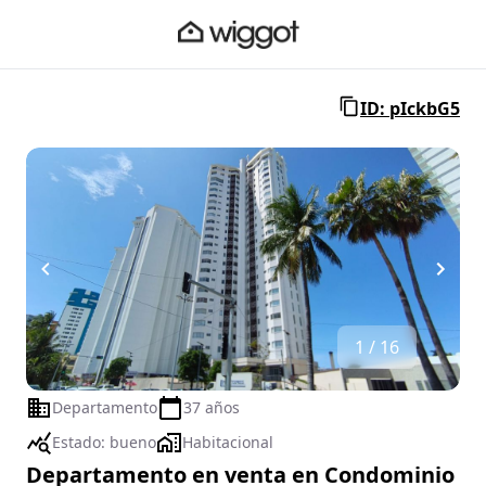
ID: pIckbG5
1 / 16
Departamento
37 años
Estado:
bueno
Habitacional
Departamento en venta en Condominio