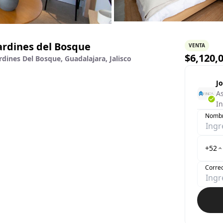
ardines del Bosque
VENTA
$
6,120,
rdines Del Bosque, Guadalajara, Jalisco
Jo
As
In
Nomb
+52
Correo