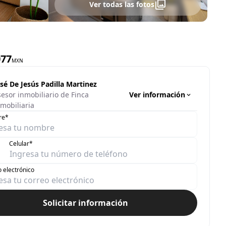
Ver todas las fotos
077
MXN
sé De Jesús Padilla Martinez
Ver información
esor inmobiliario de Finca
mobiliaria
re*
Celular*
 electrónico
Solicitar información