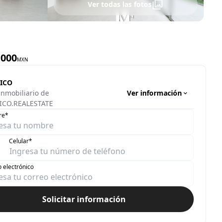
Ver todas las fotos
,000
MXN
ICO
Ver información
inmobiliario de
CO.REALESTATE
re*
Celular*
 electrónico
Solicitar información