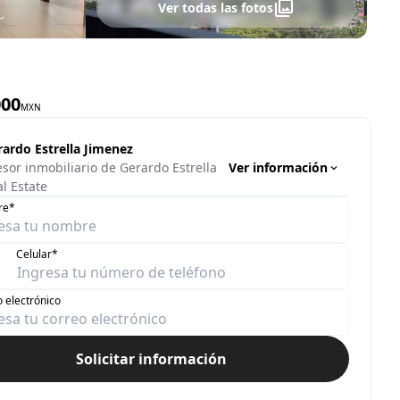
Ver todas las fotos
000
MXN
rardo Estrella Jimenez
Ver información
sor inmobiliario de Gerardo Estrella
l Estate
re*
Celular*
 electrónico
Solicitar información