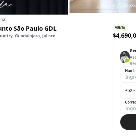
onal
unto São Paulo GDL
VENTA
$
4,690,
ntry, Guadalajara, Jalisco
Ge
Ase
Rea
Nomb
+52
Correo