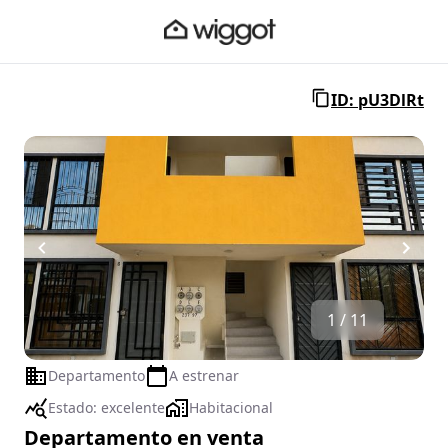
ID: pU3DlRt
1 / 11
Departamento
A estrenar
Estado:
excelente
Habitacional
Departamento en venta