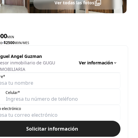
Ver todas las fotos
000
MXN
to
$
2500
MXN
/MES
guel Angel Guzman
Ver información
esor inmobiliario de GUGU
MOBILIARIA
re*
Celular*
 electrónico
Solicitar información