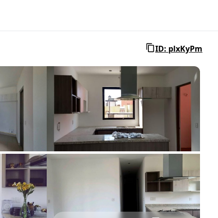
ID: plxKyPm