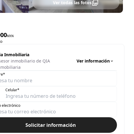
Ver todas las fotos
000
MXN
to
ia Inmobiliaria
Ver información
sesor inmobiliario de QIA
nmobiliaria
re*
Celular*
 electrónico
Solicitar información