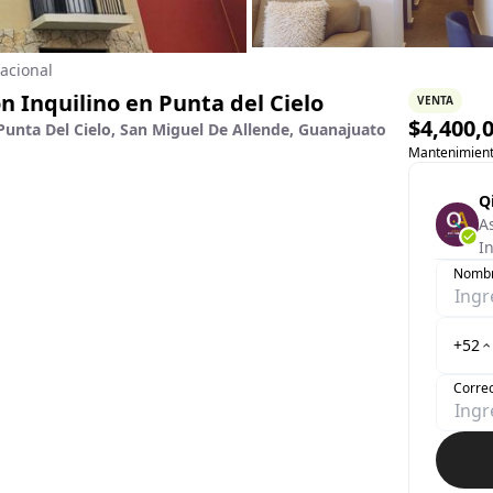
acional
 Inquilino en Punta del Cielo
VENTA
$
4,400,
l Punta Del Cielo, San Miguel De Allende, Guanajuato
Mantenimien
Q
A
I
Nomb
+52
Correo