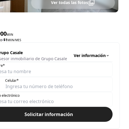
Ver todas las fotos
900
MXN
to
$
1
MXN
/MES
rupo Casale
Ver información
sesor inmobiliario de Grupo Casale
re*
Celular*
 electrónico
Solicitar información