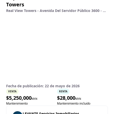
Towers
Real View Towers - Avenida Del Servidor Público 3600 - W-305, Residencial Poniente, Zapopan, Jalisco
Fecha de publicación:
22 de mayo de 2026
VENTA
RENTA
$
5,250,000
$
28,000
MXN
MXN
Mantenimiento
Mantenimiento incluido
LEVANTE Servicios Inmobiliarios