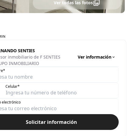
Ver todas las fotos
MXN
RNANDO SENTIES
Ver información
sor inmobiliario de F SENTIES
UPO INMOBILIARIO
re*
Celular*
 electrónico
Solicitar información