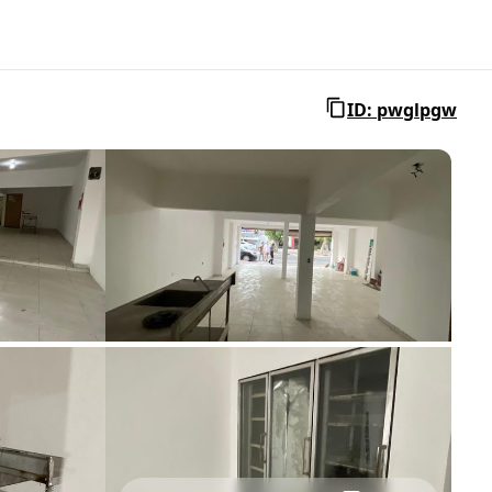
ID: pwglpgw