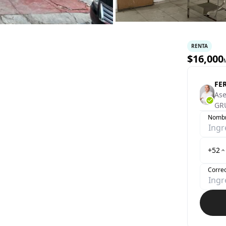
RENTA
$
16,000
FE
Ase
GR
Nomb
+52
Correo