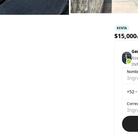
RENTA
$
15,000
Ge
As
IN
Nomb
+52
Correo