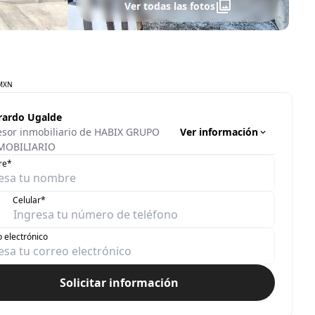
Ver todas las fotos
MXN
rardo Ugalde
Ver información
esor inmobiliario de HABIX GRUPO
MOBILIARIO
re*
Celular*
 electrónico
Solicitar información