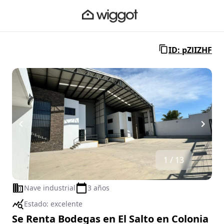
ID: pZlIZHF
1 / 13
Nave industrial
3 años
Estado:
excelente
Se Renta Bodegas en El Salto en Colonia