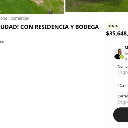
ional, comercial
IUDAD! CON RESIDENCIA Y BODEGA
VENTA
$
35,648
sco
M
A
G
Nomb
+52
Correo