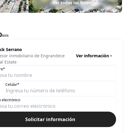
Ver todas las fotos
0
MXN
ick Serrano
Ver información
esor inmobiliario de Engrandece
al Estate
re*
Celular*
 electrónico
Solicitar información