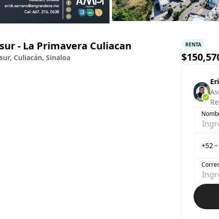
sur - La Primavera Culiacan
RENTA
$
150,57
ur, Culiacán, Sinaloa
Er
As
Re
Nomb
+52
Correo